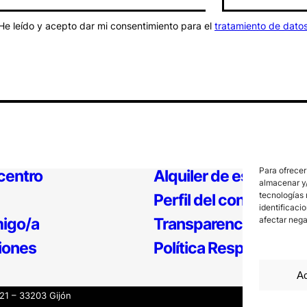
He leído y acepto dar mi consentimiento para el
tratamiento de dato
Para ofrecer
 centro
Alquiler de espacios
almacenar y/
tecnologías 
Perfil del contratante
identificaci
igo/a
Transparencia
afectar nega
iones
Política Responsable
Ac
121 – 33203 Gijón