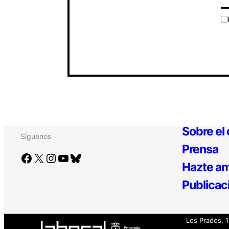
Sobre el
Síguenos
Prensa
Facebook
X
Instagram
YouTube
Bluesky
Hazte am
Publicac
Los Prados, 