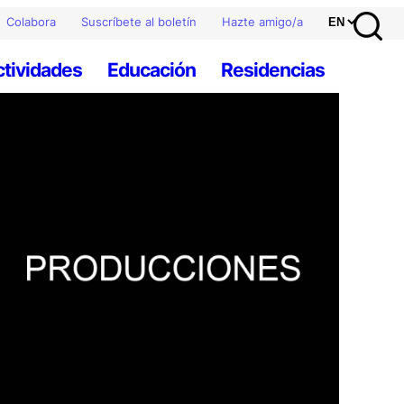
Colabora
Suscríbete al boletín
Hazte amigo/a
ctividades
Educación
Residencias