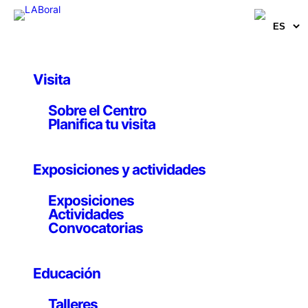
Saltar
al
contenido
Visita
Sobre el Centro
Planifica tu visita
Consejería de
Exposiciones y actividades
Transición Ecológica,
Exposiciones
Actividades
Industria y Desarrollo
Convocatorias
Económico
Educación
Talleres