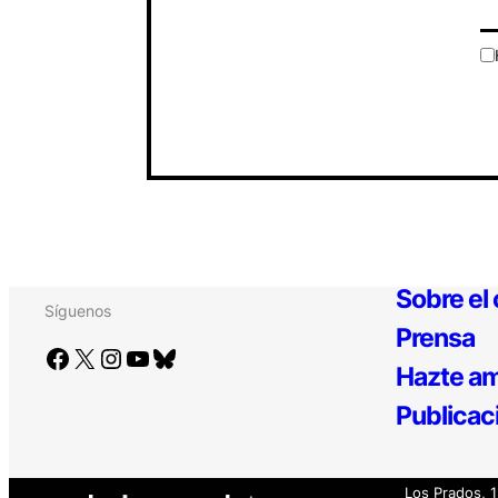
Sobre el
Síguenos
Prensa
Facebook
X
Instagram
YouTube
Bluesky
Hazte am
Publicac
Los Prados, 