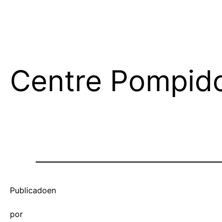
Centre Pompid
Publicado
en
por