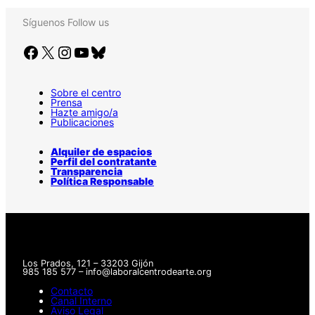
Síguenos
Follow us
Facebook
X
Instagram
YouTube
Bluesky
Sobre el centro
Prensa
Hazte amigo/a
Publicaciones
Alquiler de espacios
Perfil del contratante
Transparencia
Política Responsable
Los Prados, 121 – 33203 Gijón
985 185 577 – info@laboralcentrodearte.org
Contacto
Canal Interno
Aviso Legal