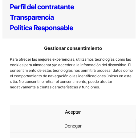
Perfil del contratante
Transparencia
Política Responsable
Gestionar consentimiento
Para ofrecer las mejores experiencias, utilizamos tecnologías como las
cookies para almacenar y/o acceder a la información del dispositivo. El
consentimiento de estas tecnologías nos permitirá procesar datos como
el comportamiento de navegación o las identificaciones únicas en este
sitio. No consentir o retirar el consentimiento, puede afectar
Los Prados, 121 – 33203 Gijón
negativamente a ciertas características y funciones.
985 185 577 – info@laboralcentrodearte.org
Contacto
Canal Interno
Aceptar
Aviso Legal
Denegar
Política de privacidad