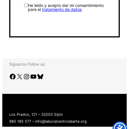
He leído y acepto dar mi consentimiento
para el
tratamiento de datos
.
Síguenos
Follow us
Facebook
X
Instagram
YouTube
Bluesky
Los Prados, 121 – 33203 Gijón
985 185 577 – info@laboralcentrodearte.org