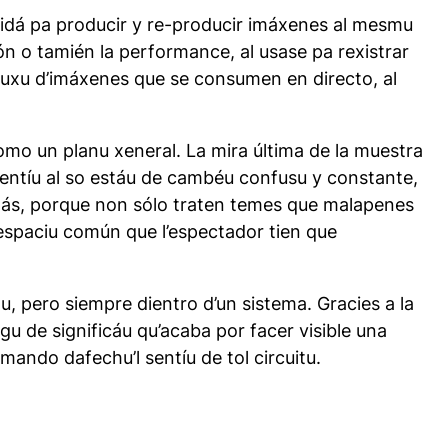
pacidá pa producir y re-producir imáxenes al mesmu
sión o tamién la performance, al usase pa rexistrar
 fluxu d’imáxenes que se consumen en directo, al
omo un planu xeneral. La mira última de la muestra
 sentíu al so estáu de cambéu confusu y constante,
emás, porque non sólo traten temes que malapenes
 espaciu común que l’espectador tien que
u, pero siempre dientro d’un sistema. Gracies a la
agu de significáu qu’acaba por facer visible una
mando dafechu’l sentíu de tol circuitu.