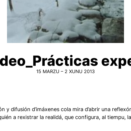
ídeo_Prácticas exp
15 MARZU – 2 XUNU 2013
ión y difusión d’imáxenes cola mira d’abrir una reflex
ién a rexistrar la realidá, que configura, al tiempu, l