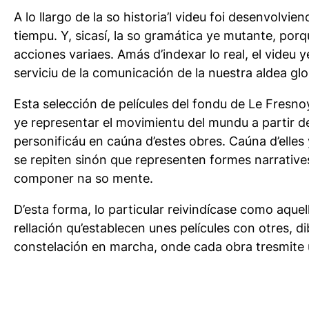
A lo llargo de la so historia’l videu foi desenvolv
tiempu. Y, sicasí, la so gramática ye mutante, porqu
acciones variaes. Amás d’indexar lo real, el videu 
serviciu de la comunicación de la nuestra aldea glo
Esta selección de películes del fondu de Le Fresno
ye representar el movimientu del mundu a partir de
personificáu en caúna d’estes obres. Caúna d’ell
se repiten sinón que representen formes narrative
componer na so mente.
D’esta forma, lo particular reivindícase como aque
rellación qu’establecen unes películes con otres, di
constelación en marcha, onde cada obra tresmite un