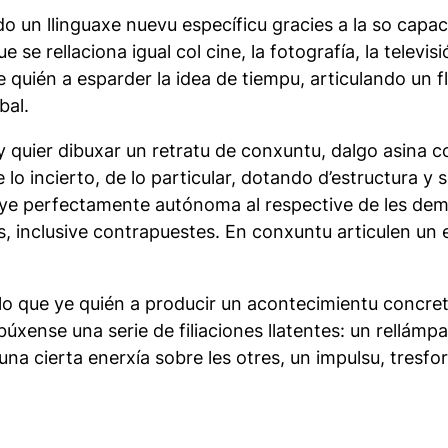
iendo un llinguaxe nuevu específicu gracies a la so ca
e se rellaciona igual col cine, la fotografía, la televi
ye quién a esparder la idea de tiempu, articulando un
bal.
y quier dibuxar un retratu de conxuntu, dalgo asina c
 lo incierto, de lo particular, dotando d’estructura y
es ye perfectamente autónoma al respective de les d
s, inclusive contrapuestes. En conxuntu articulen un
llo que ye quién a producir un acontecimientu concret
búxense una serie de filiaciones llatentes: un rellámp
a cierta enerxía sobre les otres, un impulsu, tresfor