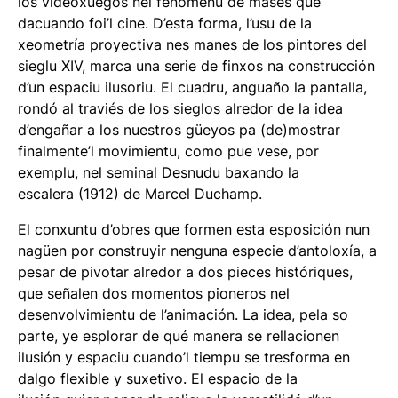
los videoxuegos nel fenómenu de mases que
dacuando foi’l cine. D’esta forma, l’usu de la
xeometría proyectiva nes manes de los pintores del
sieglu XIV, marca una serie de finxos na construcción
d’un espaciu ilusoriu. El cuadru, anguaño la pantalla,
rondó al traviés de los sieglos alredor de la idea
d’engañar a los nuestros güeyos pa (de)mostrar
finalmente’l movimientu, como pue vese, por
exemplu, nel seminal
Desnudu baxando la
escalera
(1912) de Marcel Duchamp.
El conxuntu d’obres que formen esta esposición nun
nagüen por construyir nenguna especie d’antoloxía, a
pesar de pivotar alredor a dos pieces históriques,
que señalen dos momentos pioneros nel
desenvolvimientu de l’animación. La idea, pela so
parte, ye esplorar de qué manera se rellacionen
ilusión y espaciu cuando’l tiempu se tresforma en
dalgo flexible y suxetivo.
El espacio de la