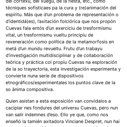
del cortexu, del xuegu, de la fiesta, etc., como
técniques sofisticaes pa la cura y (re)animación del
espíritu. Más que d’un problema de representación o
d’identidá(es), l’axitación folclórica que nos propón
Cuevas fala entós d’un exerciciu de tresformismu
vital, un tresformismu vueltu principiu de
rexeneración como política de la metamorfosis en
metá d’un mundu revueltu. Frutu d’un trabayu
d’investigación multidisciplinar y de collaboración
teórica y práctica col propiu Cuevas na esploración
de la so trayectoria, esta investigación esperimenta y
convierte nuna serie de dispositivos
etnográficos/esperimentales los puntos clave de la
so ánima compositiva.
Quien asistan a esta esposición van convidalos a
caciplar nes fondures del universu Cuevas, pero nun
van salir indemnes d’eso. Ello ye que, como nos
enseñó la tamién axitadora Vinciane Despret, nun hai