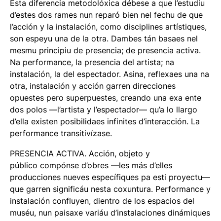
Esta diferencia metodolóxica débese a que l’estudiu
d’estes dos rames nun reparó bien nel fechu de que
l’acción y la instalación, como disciplines artístiques,
son espeyu una de la otra. Dambes tán basaes nel
mesmu principiu de presencia; de presencia activa.
Na performance, la presencia del artista; na
instalación, la del espectador. Asina, reflexaes una na
otra, instalación y acción garren direcciones
opuestes pero superpuestes, creando una exa ente
dos polos —l’artista y l’espectador— qu’a lo llargo
d’ella existen posibilidaes infinites d’interacción. La
performance transitivízase.
PRESENCIA ACTIVA. Acción, objeto y
público
compónse d’obres —les más d’elles
producciones nueves específiques pa esti proyectu—
que garren significáu nesta coxuntura. Performance y
instalación confluyen, dientro de los espacios del
muséu, nun paisaxe variáu d’instalaciones dinámiques