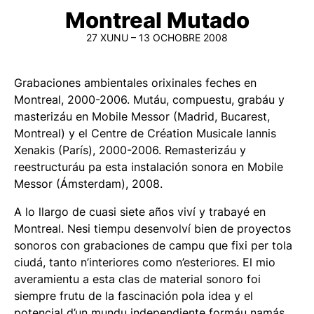
Montreal Mutado
27 XUNU – 13 OCHOBRE 2008
Grabaciones ambientales orixinales feches en
Montreal, 2000-2006. Mutáu, compuestu, grabáu y
masterizáu en
Mobile Messor
(Madrid, Bucarest,
Montreal) y el Centre de Création Musicale Iannis
Xenakis (París), 2000-2006. Remasterizáu y
reestructuráu pa esta instalación sonora en Mobile
Messor (Ámsterdam), 2008.
A lo llargo de cuasi siete años viví y trabayé en
Montreal. Nesi tiempu desenvolví bien de proyectos
sonoros con grabaciones de campu que fixi per tola
ciudá, tanto n’interiores como n’esteriores. El mio
averamientu a esta clas de material sonoro foi
siempre frutu de la fascinación pola idea y el
potencial d’un mundu independiente formáu namás