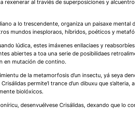
es a rexenerar al traviés de superposiciones y alcuen
diano a lo trescendente, organiza un paisaxe mental 
tros mundos inesploraos, híbridos, poéticos y metafór
ando lúdica, estes imáxenes enllaciaes y reabsorbíes,
es abiertes a toa una serie de posibilidaes retroalim
en en mutación de contino.
lvimientu de la metamorfosis d’un insectu, yá seya d
.
Crisálidas
permite’l trance d’un dibuxu que s’alteria,
mente biolóxicos.
 oníricu, desenvuélvese
Crisálidas
, dexando que lo co