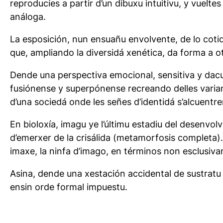
reproducíes a partir d’un dibuxu intuitivu, y vuelt
análoga.
La esposición, nun ensuañu envolvente, de lo coti
que, ampliando la diversidá xenética, da forma a o
Dende una perspectiva emocional, sensitiva y dacu
fusiónense y superpónense recreando delles variant
d’una sociedá onde les señes d’identidá s’alcuentr
En bioloxía, imagu ye l’últimu estadiu del desenvo
d’emerxer de la crisálida (metamorfosis completa)
imaxe, la ninfa d’imago, en términos non esclusiva
Asina, dende una xestación accidental de sustratu
ensin orde formal impuestu.