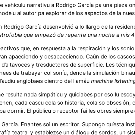
e vehículu narrativu a Rodrigo García pa una pieza 
modelu al autor pa esplorar dellos aspectos de la nu
 Rodrigo García desenvolvió a lo llargo de la residen
ustrofobia que empezó de repente una noche a mis 41
activos que, en respuesta a la respiración y los soní
 van apaeciendo y desapaeciendo. Caún de los cascos 
ie d’altavoces y tresductores de superficie. Les técn
s de trabayar col soníu, dende la simulación binaura
d’audiu englobaes dientro del llamáu
machine
listenin
resulta nada simpáticu y quiciabes por eso lu escoy
nen, cada cascu cola so historia, cola so obsesión, c
 dormir. El públicu o receptor fai les obres siempre
o García. Enantes soi un escritor. Supongo qu’esta in
ía teatral y establezse un diálogu de sordos, un si