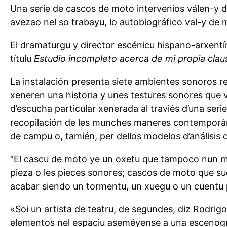
Una serie de cascos de moto interveníos válen-y d
avezao nel so trabayu, lo autobiográfico val-y de 
El dramaturgu y director escénicu hispano-arxentín
títulu
Estudio incompleto acerca de mi propia cla
La instalación presenta siete ambientes sonoros re
xeneren una historia y unes testures sonores que
d’escucha particular xenerada al traviés d’una ser
recopilación de les munches maneres contemporánee
de campu o, tamién, per dellos modelos d’análisis 
“El cascu de moto ye un oxetu que tampoco nun me 
pieza o les pieces sonores; cascos de moto que sue
acabar siendo un tormentu, un xuegu o un cuentu pa
«Soi un artista de teatru, de segundes, diz Rodrig
elementos nel espaciu aseméyense a una escenograf