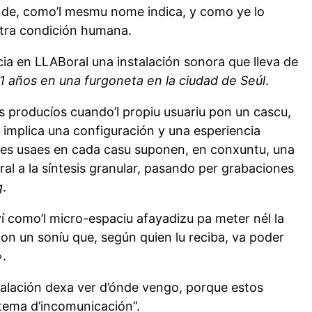
onde, como’l mesmu nome indica, y como ye lo
estra condición humana.
cia en LLABoral una instalación sonora que lleva de
 años en una furgoneta en la ciudad de Seúl
.
os producíos cuando’l propiu usuariu pon un cascu,
implica una configuración y una esperiencia
iques usaes en cada casu suponen, en conxuntu, una
l a la síntesis granular, pasando per grabaciones
g
.
í como’l micro-espaciu afayadizu pa meter nél la
on un soníu que, según quien lu reciba, va poder
».
stalación dexa ver d’ónde vengo, porque estos
stema d’incomunicación”.