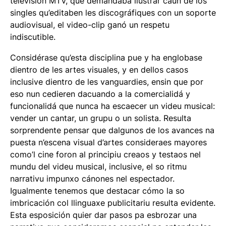
televisión MTV, que demandaba ilustrar caún de los
singles qu’editaben les discográfiques con un soporte
audiovisual, el video-clip ganó un respetu
indiscutible.
Considérase qu’esta disciplina pue y ha englobase
dientro de les artes visuales, y en dellos casos
inclusive dientro de les vanguardies, ensin que por
eso nun cedieren dacuando a la comercialidá y
funcionalidá que nunca ha escaecer un videu musical:
vender un cantar, un grupu o un solista. Resulta
sorprendente pensar que dalgunos de los avances na
puesta n’escena visual d’artes consideraes mayores
como’l cine foron al principiu creaos y testaos nel
mundu del videu musical, inclusive, el so ritmu
narrativu impunxo cánones nel espectador.
Igualmente tenemos que destacar cómo la so
imbricación col llinguaxe publicitariu resulta evidente.
Esta esposición quier dar pasos pa esbrozar una