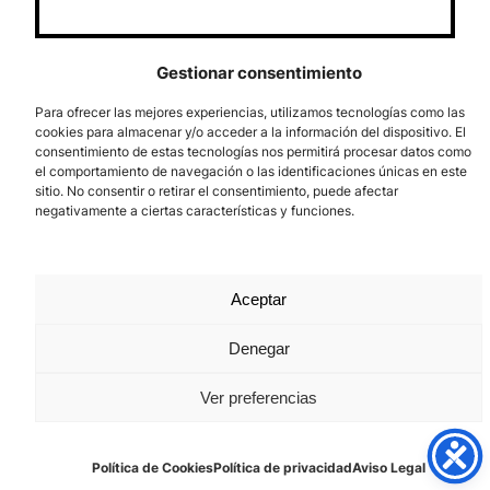
Gestionar consentimiento
Para ofrecer las mejores experiencias, utilizamos tecnologías como las
cookies para almacenar y/o acceder a la información del dispositivo. El
Síguenos
Follow us
consentimiento de estas tecnologías nos permitirá procesar datos como
el comportamiento de navegación o las identificaciones únicas en este
Facebook
X
Instagram
YouTube
Bluesky
sitio. No consentir o retirar el consentimiento, puede afectar
negativamente a ciertas características y funciones.
Aceptar
Denegar
Los Prados, 121 – 33203 Gijón
Ver preferencias
985 185 577 – info@laboralcentrodearte.org
Política de Cookies
Política de privacidad
Aviso Legal