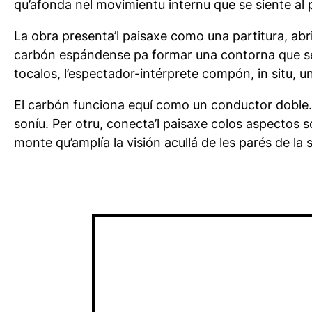
qu’afonda nel movimientu internu que se siente al 
La obra presenta’l paisaxe como una partitura, abri
carbón espándense pa formar una contorna que se 
tocalos, l’espectador-intérprete compón, in situ, u
El carbón funciona equí como un conductor doble. Per
soníu. Per otru, conecta’l paisaxe colos aspectos 
monte qu’amplía la visión acullá de les parés de la s