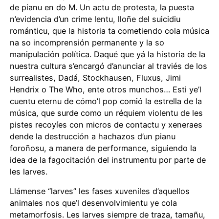
de pianu en do M. Un actu de protesta, la puesta
n’evidencia d’un crime lentu, lloñe del suicidiu
románticu, que la historia ta cometiendo cola música
na so incomprensión permanente y la so
manipulación política. Daqué que yá la historia de la
nuestra cultura s’encargó d’anunciar al traviés de los
surrealistes, Dadá, Stockhausen, Fluxus, Jimi
Hendrix o The Who, ente otros munchos… Esti ye’l
cuentu eternu de cómo’l pop comió la estrella de la
música, que surde como un réquiem violentu de les
pistes recoyíes con micros de contactu y xeneraes
dende la destrucción a hachazos d’un pianu
foroñosu, a manera de performance, siguiendo la
idea de la fagocitación del instrumentu por parte de
les larves.
Llámense “larves” les fases xuveniles d’aquellos
animales nos que’l desenvolvimientu ye cola
metamorfosis. Les larves siempre de traza, tamañu,