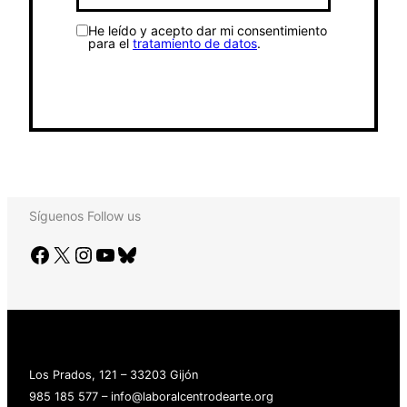
He leído y acepto dar mi consentimiento
para el
tratamiento de datos
.
Síguenos
Follow us
Facebook
X
Instagram
YouTube
Bluesky
Los Prados, 121 – 33203 Gijón
985 185 577 – info@laboralcentrodearte.org